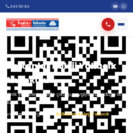
444 80 84
Balkanlar Koleji Yakacık
Anaokulu
Minik yüreklerin keşfe çıktığı, sevgiyle büyüdüğü ilk
durak.
Ana Sayfa
/
Dergilerimiz
/
Balkanlar Koleji Yakacık