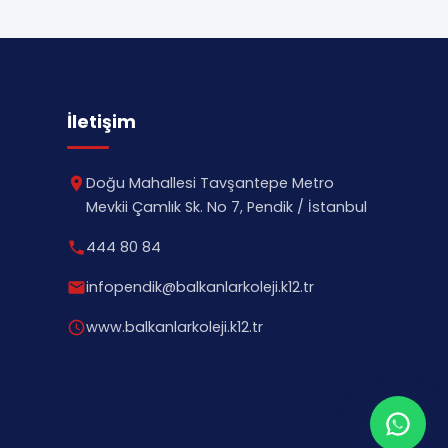
İletişim
Doğu Mahallesi Tavşantepe Metro
Mevkii Çamlık Sk. No 7, Pendik / İstanbul
444 80 84
infopendik@balkanlarkoleji.k12.tr
www.balkanlarkoleji.k12.tr