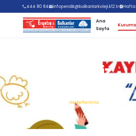
444 80 84
infopendik@balkanlarkoleji.k12.tr
Hafta 
Ana
Kurums
Sayfa
Hedeflerimiz
Akademik, sosyal ve bireysel gelişimi bir arada 
Ana Sayfa
/
Kurumsal
/
Hedeflerimiz