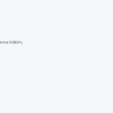
arına hâkim,
.